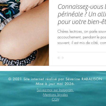
Connaissez-vous l
périnéale ? Un al
pour votre bien-ê
Chères lectrices, on parle sou
accouchement, pendant le post-
souvent, il est mis de côté, com
Pourtant, ce muscle essentiel à 
toute notre attention, à chaque
souhaite partager avec vous u
douce qui pourrait vous aider 
de vous partager des méthodes 
bien-êt
© 2021 Site internet réalisé par Séverine RABALISON
Mise à jour mai 2026.
Suivez-moi sur Instagram
Mentions légales
CGV