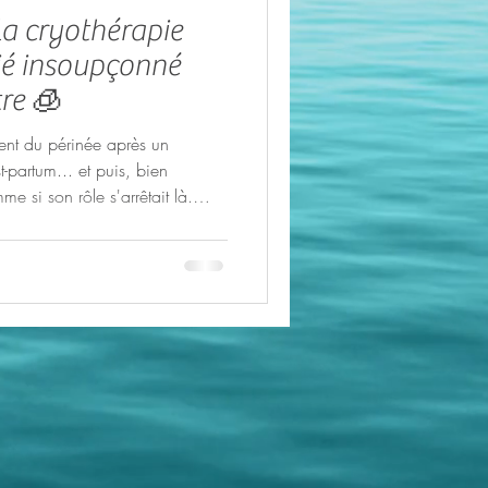
a cryothérapie
lié insoupçonné
tre 🧊
vent du périnée après un
partum... et puis, bien
me si son rôle s'arrêtait là.
notre équilibre féminin mérite
 étape de notre vie ! Alors je
ne approche innovante et
à en prendre soin. J’ai à cœur
naturelles pour améliorer votre