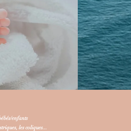
bébés/enfants
riques, les coliques...