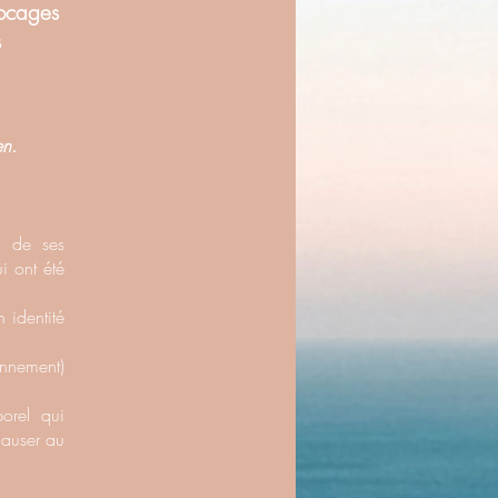
ocages
s
en.
r de ses
i ont été
 identité
onnement)
orel qui
causer au