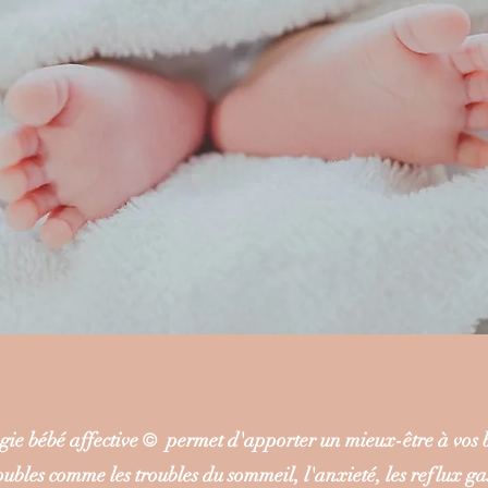
gie bébé affective
©
permet d'apporter un mieux-être à vos 
oubles comme les troubles du sommeil, l'anxieté, les reflux gast