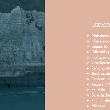
INDICATI
Naissance 
Naissance 
Séparatio
Difficultés 
Coliques d
Constipati
Reflux gast
Troubles d
Douleurs p
Anxieté / 
Enurésie
Bronchiolit
Rhume, rhi
Allergies