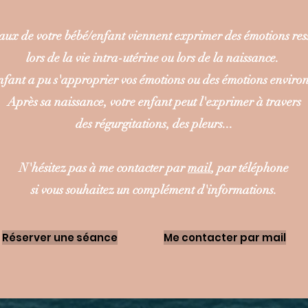
aux de votre bébé/enfant viennent exprimer des émotions ress
lors de la vie intra-utérine ou lors de la naissance.
nfant a pu s'approprier vos émotions ou des émotions enviro
Après sa naissance, votre enfant peut l'exprimer à travers
des régurgitations, des pleurs...
N'hésitez pas à me contacter par
mail
, par téléphone
si vous souhaitez un complément d'informations.
Réserver une séance
Me contacter par mail