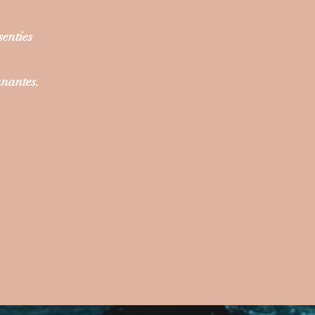
enties
nnantes.