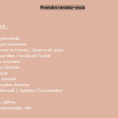
Prendre rendez-vous
ONS :
prématurée
par césarienne
n avec la maman/ absence du papa
pour téter / trouble de l'oralité
u nourrisson
on/diarrhée
rique
u sommeil
oussées dentaires
Nervosité / Agitation/Concentration
e, asthme
nopharyngite, otite