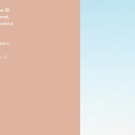
ive ©.
nnel,
cent.e.
ent.s,
...)