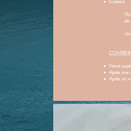
Eczéma
Plu
de 
Vo
CONTRE-I
Fièvre supé
Après une 
Après un v