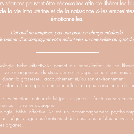
urs séances peuvent être nécessaires afin de libérer les
bl
de la vie intra-utérine et de la naissance & les empreinte
émotionnelles.
Cet outil ne remplace pas une prise en charge médicale,
le permet d'accompagner votre enfant vers un mieux-être au quotidi
----------------------------------------------------------------------
xologie Bébé affective
©
permet au bébé/enfant de se libére
, de ses angoisses, du stress qui ne lui appartiennent pas mais qu
 durant la grossesse, l’accouchement et/ou son environnement.
l’enfant est une éponge émotionnelle et n’a pas conscience de son
 que les émotions autour de lui (par ses parents, fratrie ou son envir
siennes : ils se les approprie.
exologie bébé affective
©
est un accompagnement psycho-corp
e au rééquilibrage des émotions et des désordres qu’elles peuvent 
es organes.