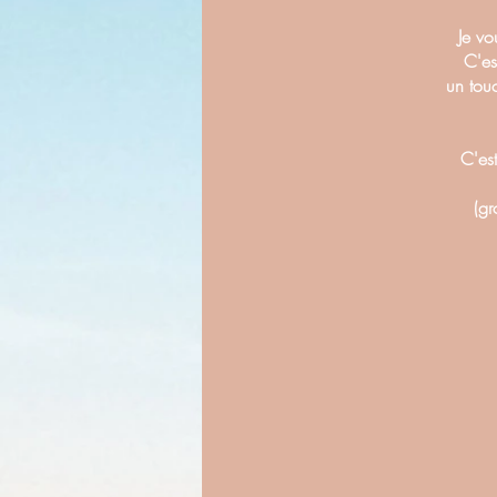
Je vo
C'es
un tou
C'est
(gr