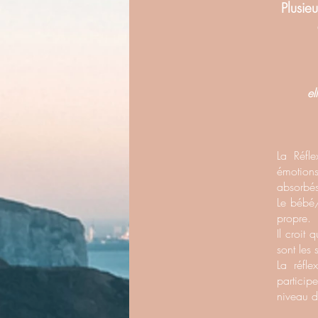
Plusie
el
La Réfle
émotions
absorbés
Le bébé/
propre.
Il croit
sont les 
La réfl
particip
niveau d