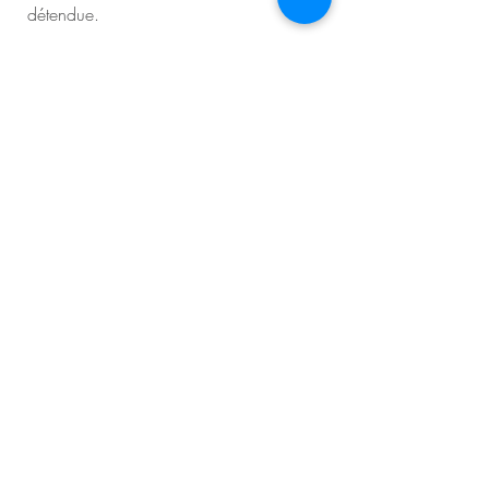
détendue.
Drainage lymphatique
manuel
A partir du 2ème trimestre, vous pouvez
opter pour le drainage lymphatique
manuel si vous avez les jambes lourdes,