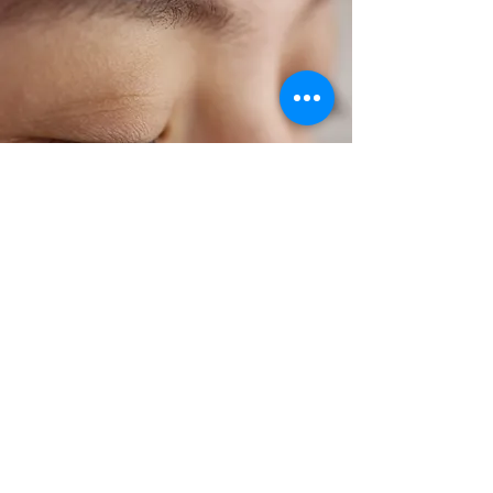
Rajeunissement du visage
Vous souhaitez raviver votre teint et
réduire vos cernes et poches ?
En savoir plus