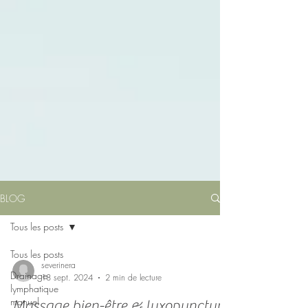
BLOG
Tous les posts
Tous les posts
severinera
Drainage
18 sept. 2024
2 min de lecture
lymphatique
manuel
Massage bien-être & luxopuncture,